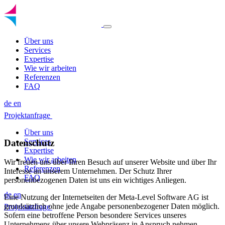
Über uns
Services
Expertise
Wie wir arbeiten
Referenzen
FAQ
de
en
Projektanfrage
Über uns
Services
Datenschutz
Expertise
Wie wir arbeiten
Wir freuen uns über Ihren Besuch auf unserer Website und über Ihr
Referenzen
Interesse an unserem Unternehmen. Der Schutz Ihrer
FAQ
personenbezogenen Daten ist uns ein wichtiges Anliegen.
de
en
Eine Nutzung der Internetseiten der Meta-Level Software AG ist
grundsätzlich ohne jede Angabe personenbezogener Daten möglich.
Projektanfrage
Sofern eine betroffene Person besondere Services unseres
Unternehmens über unsere Webpräsenz in Anspruch nehmen